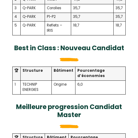
3
Q-PARK
Corolles
35,7
35,7
4
Q-PARK
P1-P2
35,7
35,7
5
Q-PARK
Reflets –
18,7
18,7
IRIS
Best in Class : Nouveau Candidat
🏆
Structure
Bâtiment
Pourcentage
d’économies
1
TECHNIP
Origine
6,0
ENERGIES
Meilleure progression Candidat
Master
🏆
Structure
Bâtiment
Pourcentage